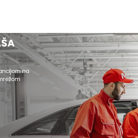
AŠA
rancijom na
O mrežom