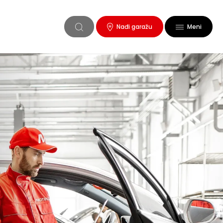
Nađi garažu
Meni