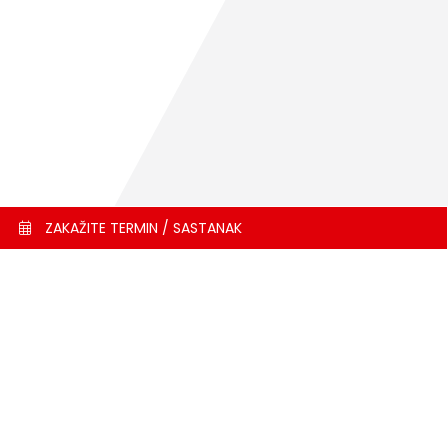
ZAKAŽITE TERMIN / SASTANAK
še usluge
ma uređaj
erije
ioni sistem
ktronska dijagnostika